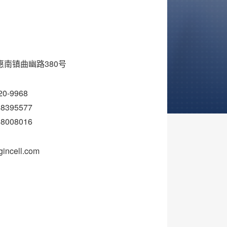
南镇曲幽路380号
0-9968
395577
008016
incell.com